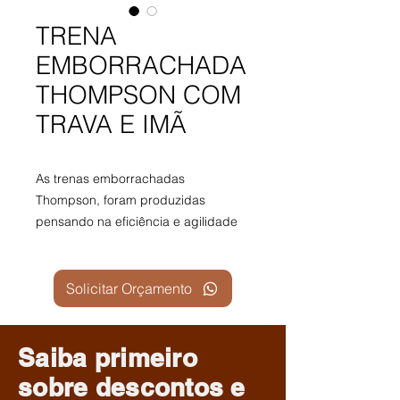
TRENA
EMBORRACHADA
THOMPSON COM
TRAVA E IMÃ
As trenas emborrachadas
Thompson, foram produzidas
pensando na eficiência e agilidade
durante o uso, sua fita métrica
produzida em aço, com graduação
em milímetros e polegadas garante
Solicitar Orçamento
alta precisão nas medidas.
Sua proteção emborrachada
Saiba primeiro
proporciona durabilidade e
sobre descontos
e
resistência.